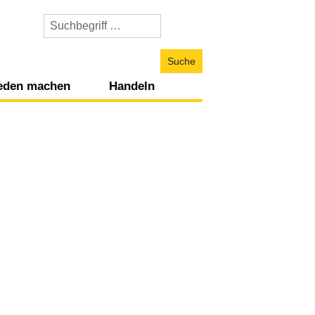
WhyWar
durchsuchen
ieden machen
Handeln
nfliktdynamiken
Sich zu Wort melden
und Gesellschaft
litische Perspektiven
Projekte unterstützen
vilgesellschaftliche Perspektiven
Künstlerisch ausdrücken
rtschaftliche und ökologische Perspektiven
Konsumverhalten