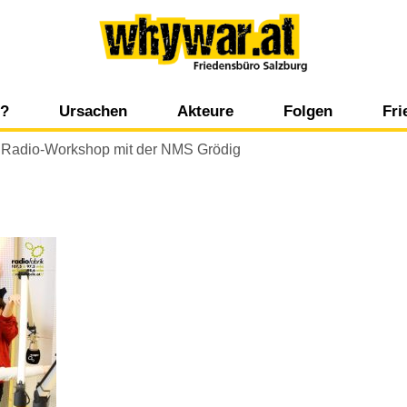
Whywar
g?
Ursachen
Akteure
Folgen
Fr
Kulturell-religiöse Aspekte
Staatliche Akteure
Umwelt
Ko
›
Radio-Workshop mit der NMS Grödig
t
Historische Aspekte
Internationale Organisationen
Mensch, Politik 
Po
s
Wirtschaftliche Aspekte
Nicht staatliche Akteure
Wirtschaft
Zi
Psychologische Aspekte
Wirtschaftliche Akteure
Wi
Politische Aspekte
Medien
Militärische Aspekte
Ökologische Aspekte