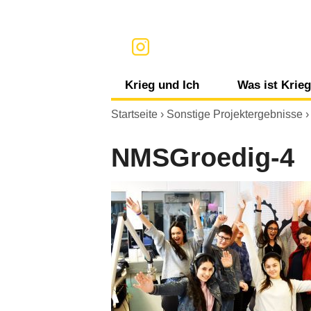
Krieg und Ich
Was ist Krie
Informationen, Medien und Krieg
Krieg
Startseite
›
Sonstige Projektergebnisse
Gefühle und Krieg
Völkerrech
NMSGroedig-4
Konsum und Krieg
Terrorismu
Meine persönliche Umgebung