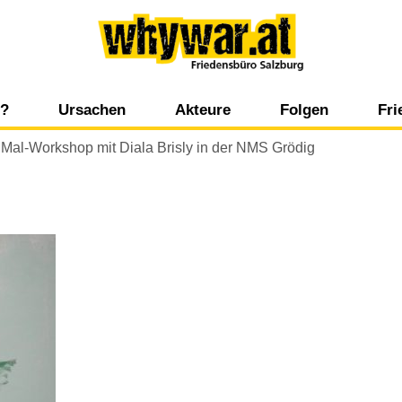
Whywar
g?
Ursachen
Akteure
Folgen
Fr
Kulturell-religiöse Aspekte
Staatliche Akteure
Umwelt
Ko
›
Mal-Workshop mit Diala Brisly in der NMS Grödig
t
Historische Aspekte
Internationale Organisationen
Mensch, Politik 
Po
s
Wirtschaftliche Aspekte
Nicht staatliche Akteure
Wirtschaft
Zi
Psychologische Aspekte
Wirtschaftliche Akteure
Wi
Politische Aspekte
Medien
Militärische Aspekte
Ökologische Aspekte