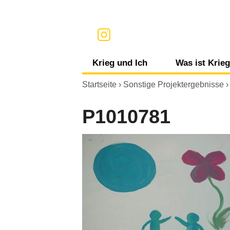
Krieg und Ich
Was ist Krie
Informationen, Medien und Krieg
Krieg
Startseite
›
Sonstige Projektergebnisse
Gefühle und Krieg
Völkerrech
P1010781
Konsum und Krieg
Terrorismu
Meine persönliche Umgebung