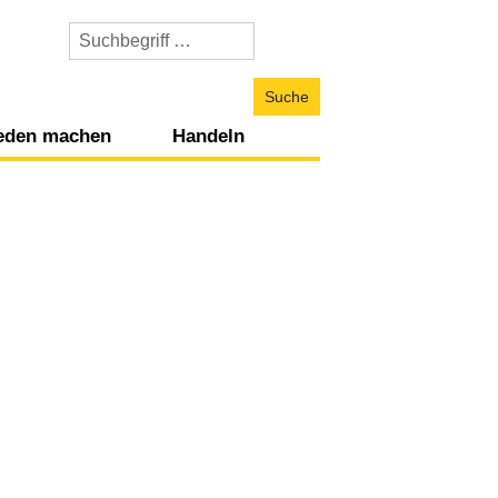
WhyWar
durchsuchen
ieden machen
Handeln
nfliktdynamiken
Sich zu Wort melden
und Gesellschaft
litische Perspektiven
Projekte unterstützen
vilgesellschaftliche Perspektiven
Künstlerisch ausdrücken
rtschaftliche und ökologische Perspektiven
Konsumverhalten