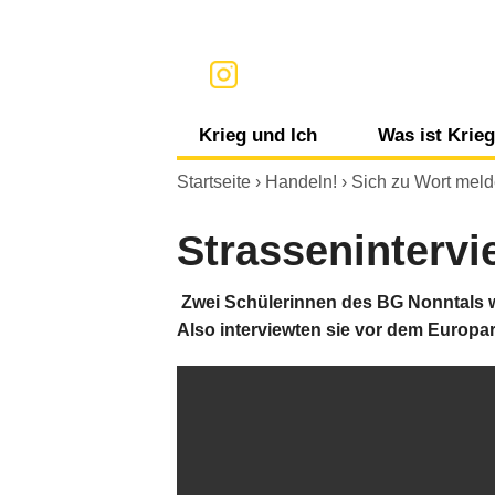
Krieg und Ich
Was ist Krie
Informationen, Medien und Krieg
Krieg
Startseite
›
Handeln!
›
Sich zu Wort mel
Gefühle und Krieg
Völkerrech
Strassenintervi
Konsum und Krieg
Terrorismu
Zwei Schülerinnen des BG Nonntals wo
Also interviewten sie vor dem Euro
Meine persönliche Umgebung