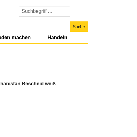
WhyWar
durchsuchen
ieden machen
Handeln
nfliktdynamiken
Sich zu Wort melden
und Gesellschaft
litische Perspektiven
Projekte unterstützen
vilgesellschaftliche Perspektiven
Künstlerisch ausdrücken
ghanistan Bescheid weiß.
rtschaftliche und ökologische Perspektiven
Konsumverhalten