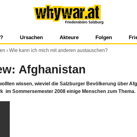
Whywar
g?
Ursachen
Akteure
Folgen
Fr
Kulturell-religiöse Aspekte
Staatliche Akteure
Umwelt
Ko
den
›
Wie kann ich mich mit anderen austauschen?
t
Historische Aspekte
Internationale Organisationen
Mensch, Politik 
Po
ew: Afghanistan
s
Wirtschaftliche Aspekte
Nicht staatliche Akteure
Wirtschaft
Zi
llten wissen, wieviel die Salzburger Bevölkerung über Af
park im Sommersemester 2008 einige Menschen zum Thema.
Psychologische Aspekte
Wirtschaftliche Akteure
Wi
Politische Aspekte
Medien
Militärische Aspekte
Ökologische Aspekte