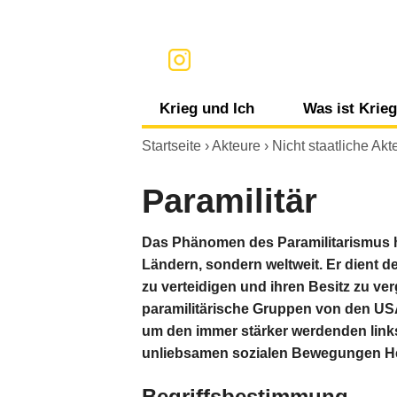
Krieg und Ich
Was ist Krie
Informationen, Medien und Krieg
Krieg
Startseite
›
Akteure
›
Nicht staatliche Akt
Gefühle und Krieg
Völkerrech
Paramilitär
Konsum und Krieg
Terrorismu
Das Phänomen des Paramilitarismus hat
Ländern, sondern weltweit. Er dient d
Meine persönliche Umgebung
zu verteidigen und ihren Besitz zu v
paramilitärische Gruppen von den US
um den immer stärker werdenden link
unliebsamen sozialen Bewegungen He
Begriffsbestimmung