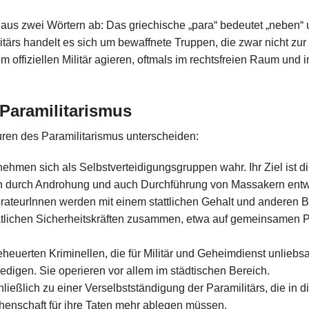
 aus zwei Wörtern ab: Das griechische „para“ bedeutet „neben“ u
itärs handelt es sich um bewaffnete Truppen, die zwar nicht zu
em offiziellen Militär agieren, oftmals im rechtsfreien Raum und
Paramilitarismus
uren des Paramilitarismus unterscheiden:
ehmen sich als Selbstverteidigungsgruppen wahr. Ihr Ziel ist d
 durch Androhung und auch Durchführung von Massakern entw
borateurInnen werden mit einem stattlichen Gehalt und anderen 
atlichen Sicherheitskräften zusammen, etwa auf gemeinsamen 
euerten Kriminellen, die für Militär und Geheimdienst unliebsa
ledigen. Sie operieren vor allem im städtischen Bereich.
ießlich zu einer Verselbstständigung der Paramilitärs, die in
enschaft für ihre Taten mehr ablegen müssen.