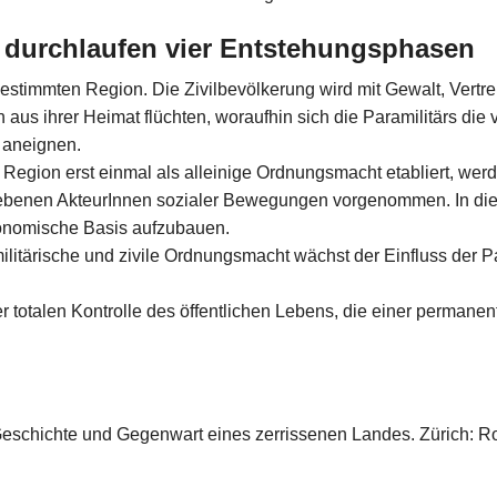
e durchlaufen vier Entstehungsphasen
 bestimmten Region. Die Zivilbevölkerung wird mit Gewalt, Vert
aus ihrer Heimat flüchten, woraufhin sich die Paramilitärs die
 aneignen.
r Region erst einmal als alleinige Ordnungsmacht etabliert, wer
iebenen AkteurInnen sozialer Bewegungen vorgenommen. In dies
konomische Basis aufzubauen.
ilitärische und zivile Ordnungsmacht wächst der Einfluss der Para
er totalen Kontrolle des öffentlichen Lebens, die einer perman
eschichte und Gegenwart eines zerrissenen Landes. Zürich: Ro