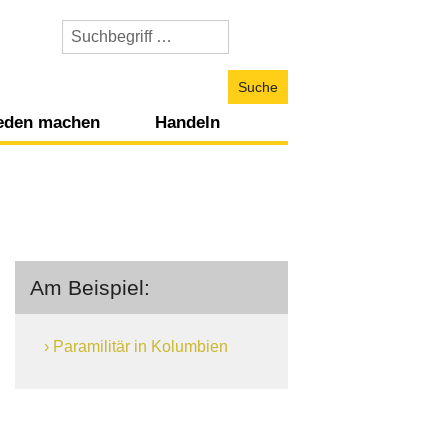
WhyWar
durchsuchen
ieden machen
Handeln
nfliktdynamiken
Sich zu Wort melden
und Gesellschaft
litische Perspektiven
Projekte unterstützen
vilgesellschaftliche Perspektiven
Künstlerisch ausdrücken
Am Beispiel:
rtschaftliche und ökologische Perspektiven
Konsumverhalten
Paramilitär in Kolumbien