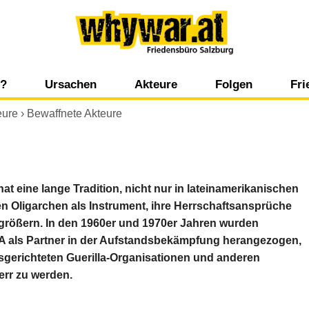
Whywar
g?
Ursachen
Akteure
Folgen
Fr
Kulturell-religiöse Aspekte
Staatliche Akteure
Umwelt
Ko
eure
›
Bewaffnete Akteure
t
Historische Aspekte
Internationale Organisationen
Mensch, Politik 
Po
s
Wirtschaftliche Aspekte
Nicht staatliche Akteure
Wirtschaft
Zi
 eine lange Tradition, nicht nur in lateinamerikanischen
en Oligarchen als Instrument, ihre Herrschaftsansprüche
Psychologische Aspekte
Wirtschaftliche Akteure
Wi
ergrößern. In den 1960er und 1970er Jahren wurden
A als Partner in der Aufstandsbekämpfung herangezogen,
Politische Aspekte
Medien
sgerichteten Guerilla-Organisationen und anderen
Militärische Aspekte
rr zu werden.
Ökologische Aspekte